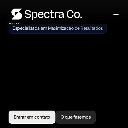
Home
Especializada em Maximização de Resultados
Sobre nós
Agência que 
Serviços
Entrar em contato
capta,
qualifica e vende.
Com
serviços
e
estratégias
personalizados
para
o
seu
negócio,
a
Spectra
é
a
parceira
ideal
para
sua
empresa
que
deseja
maximizar
os
resultados
e
vender
mais
com
a
internet.
Entrar em contato
O que fazemos