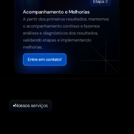
Etapa 3
Acompanhamento e Melhorias
A partir dos primeiros resultados, mantemos 
o acompanhamento contínuo e fazemos 
análises e diagnósticos dos resultados, 
validando etapas e implementando 
melhorias.
Entre em contato!
Nossos serviços
Nossos
serviços
que
aumentam
as
vendas
do